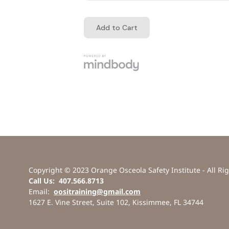
Copyright © 2023 Orange Osceola Safety Institute - All Ri
Call Us: 407.566.8713
Email:
oositraining@gmail.com
1627 E. Vine Street, Suite 102, Kissimmee, FL 34744